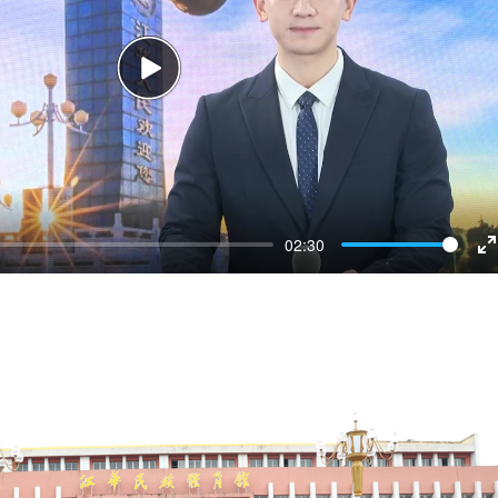
Play
02:30
E
f