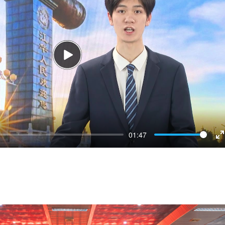
Play
01:47
E
f