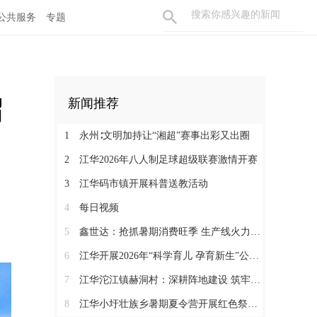
公共服务
专题
召
新闻推荐
1
永州∶文明加持让“湘超”赛事出彩又出圈
2
江华2026年八人制足球超级联赛激情开赛
3
江华码市镇开展科普送教活动
4
每日视频
5
鑫世达：抢抓暑期消费旺季 生产线火力全开
6
江华开展2026年“科学育儿 孕育新生”公益活动
7
江华沱江镇赫洞村：深耕阵地建设 筑牢党建根基
8
江华小圩壮族乡暑期夏令营开展红色祭扫研学活动