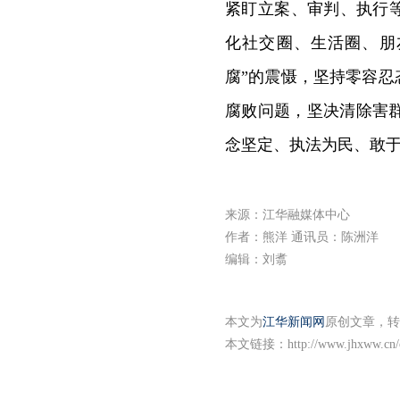
紧盯立案、审判、执行
化社交圈、生活圈、朋
腐”的震慑，坚持零容忍
腐败问题，坚决清除害
念坚定、执法为民、敢
来源：江华融媒体中心
作者：熊洋 通讯员：陈洲洋
编辑：刘翥
本文为
江华新闻网
原创文章，转
本文链接：
http://www.jhxww.cn/