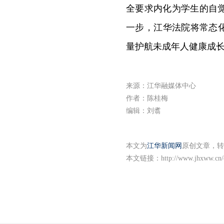
全要求内化为学生的自
一步，江华法院将常态
量护航未成年人健康成
来源：江华融媒体中心
作者：陈桂梅
编辑：刘翥
本文为
江华新闻网
原创文章，转
本文链接：
http://www.jhxww.cn/