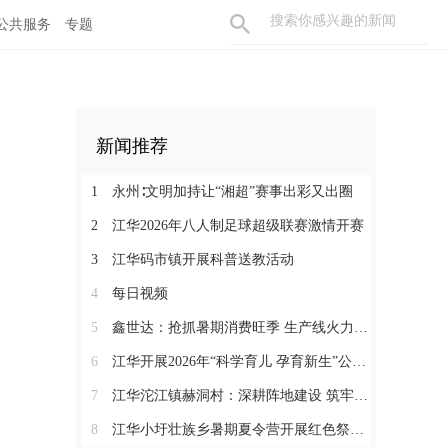
公共服务
专题
新闻推荐
1
永州∶文明加持让“湘超”赛事出彩又出圈
2
江华2026年八人制足球超级联赛激情开赛
3
江华码市镇开展科普送教活动
4
每日视频
5
鑫世达：抢抓暑期消费旺季 生产线火力全开
6
江华开展2026年“科学育儿 孕育新生”公益活动
7
江华沱江镇赫洞村：深耕阵地建设 筑牢党建根基
8
江华小圩壮族乡暑期夏令营开展红色祭扫研学活动