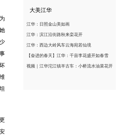
大美江华
为
江华：日照金山美如画
她
江华：滨江沿街路秋来栾花开
少
江华：西边大岭风车云海宛若仙境
事
【奋进的春天】江华：千亩李花盛开如春雪
坏
视频｜江华沱江镇羊古车：小桥流水油菜花开
维
坦
更
安