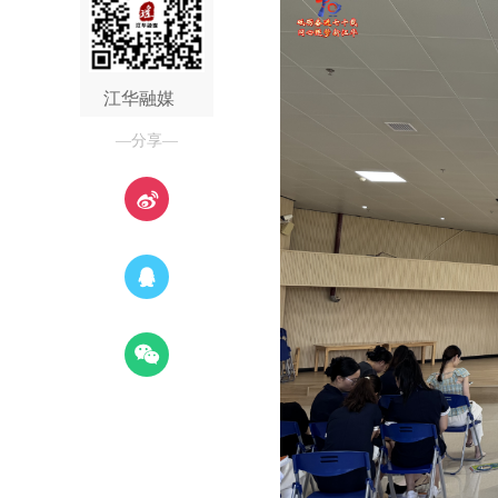
江华融媒
—分享—