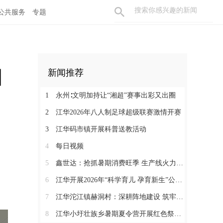
公共服务
专题
园
新闻推荐
1
永州∶文明加持让“湘超”赛事出彩又出圈
2
江华2026年八人制足球超级联赛激情开赛
3
江华码市镇开展科普送教活动
4
每日视频
5
鑫世达：抢抓暑期消费旺季 生产线火力全开
6
江华开展2026年“科学育儿 孕育新生”公益活动
7
江华沱江镇赫洞村：深耕阵地建设 筑牢党建根基
8
江华小圩壮族乡暑期夏令营开展红色祭扫研学活动