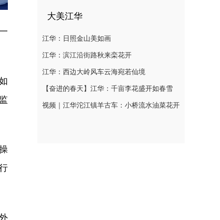
大美江华
一
江华：日照金山美如画
江华：滨江沿街路秋来栾花开
江华：西边大岭风车云海宛若仙境
如
【奋进的春天】江华：千亩李花盛开如春雪
监
视频｜江华沱江镇羊古车：小桥流水油菜花开
操
行
外