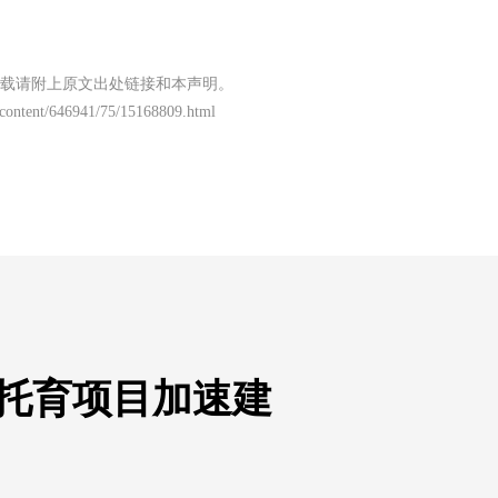
载请附上原文出处链接和本声明。
content/646941/75/15168809.html
 托育项目加速建