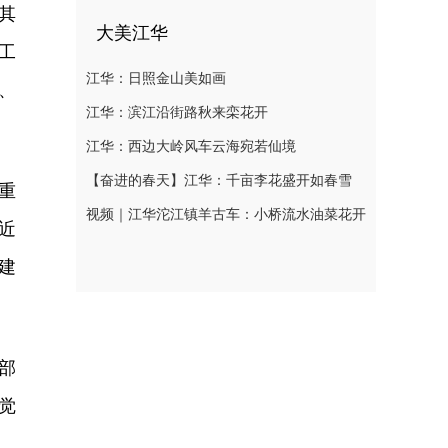
其
大美江华
工
江华：日照金山美如画
、
江华：滨江沿街路秋来栾花开
江华：西边大岭风车云海宛若仙境
【奋进的春天】江华：千亩李花盛开如春雪
重
视频｜江华沱江镇羊古车：小桥流水油菜花开
近
建
部
觉