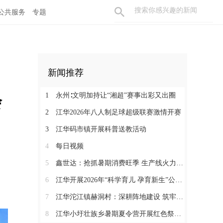
公共服务
专题
新闻推荐
会
1
永州∶文明加持让“湘超”赛事出彩又出圈
2
江华2026年八人制足球超级联赛激情开赛
3
江华码市镇开展科普送教活动
4
每日视频
5
鑫世达：抢抓暑期消费旺季 生产线火力全开
6
江华开展2026年“科学育儿 孕育新生”公益活动
7
江华沱江镇赫洞村：深耕阵地建设 筑牢党建根基
8
江华小圩壮族乡暑期夏令营开展红色祭扫研学活动