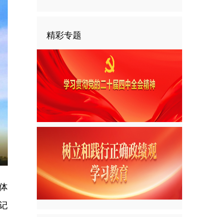
精彩专题
nter
ullscreen
体
记