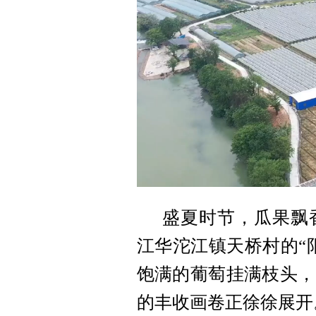
盛夏时节，瓜果飘
江华沱江镇天桥村的“
饱满的葡萄挂满枝头，
的丰收画卷正徐徐展开