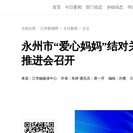
首页
今日要闻
部门动态
乡镇动态
书
当前位置:
江华新闻网
>
今日要闻
>
正文
永州市“爱心妈妈”结
推进会召开
来源：江华融媒体中心
作者：朱婷 通讯员：唐一丹
编辑：刘翥
2