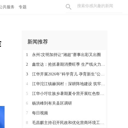
公共服务
专题
作
新闻推荐
1
永州∶文明加持让“湘超”赛事出彩又出圈
2
鑫世达：抢抓暑期消费旺季 生产线火力全开
3
江华开展2026年“科学育儿 孕育新生”公益活动
4
江华沱江镇赫洞村：深耕阵地建设 筑牢党建根基
5
江华小圩壮族乡暑期夏令营开展红色祭扫研学活动
6
杨洪峰到有关县区调研
7
每日视频
8
毛昌麒主持召开民政和优化营商环境工作座谈会