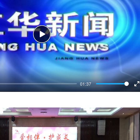
Play
01:37
E
f