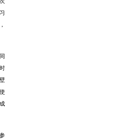
次
习
，
同
时
壁
使
成
参