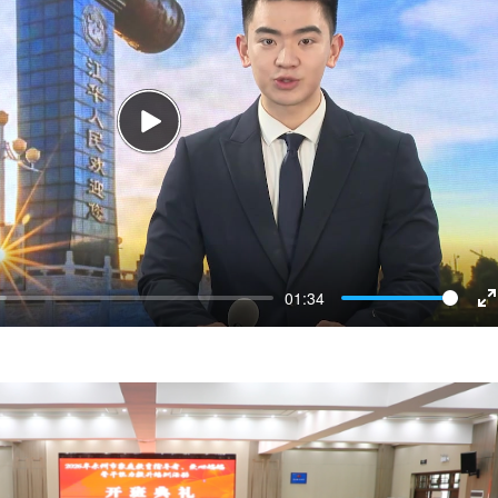
Play
01:34
E
f