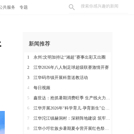
公共服务
专题
开
新闻推荐
1
永州∶文明加持让“湘超”赛事出彩又出圈
2
江华2026年八人制足球超级联赛激情开赛
3
江华码市镇开展科普送教活动
4
每日视频
5
鑫世达：抢抓暑期消费旺季 生产线火力全开
6
江华开展2026年“科学育儿 孕育新生”公益活动
7
江华沱江镇赫洞村：深耕阵地建设 筑牢党建根基
8
江华小圩壮族乡暑期夏令营开展红色祭扫研学活动