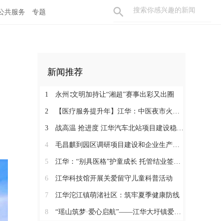
公共服务
专题
新闻推荐
1
永州∶文明加持让“湘超”赛事出彩又出圈
2
【医疗服务提升年】江华：中医夜市火爆火车站
3
战高温 抢进度 江华汽车北站项目建设稳步推进
4
毛昌麒到园区调研项目建设和企业生产情况
5
江华：“别具医格”护童成长 托管结业签约同行
6
江华科技馆开展关爱留守儿童科普活动
7
江华沱江镇萌渚社区：筑牢夏季健康防线
8
“瑶山筑梦·爱心启航”——江华大圩镇爱心助学捐赠仪式圆满举行