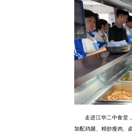
走进江华二中食堂
加配鸡腿、精炒瘦肉、