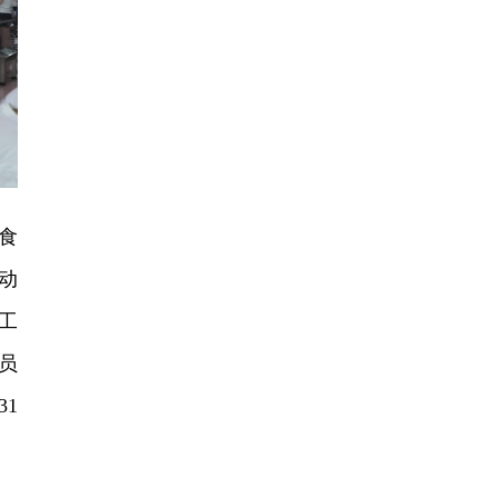
食
动
工
员
1