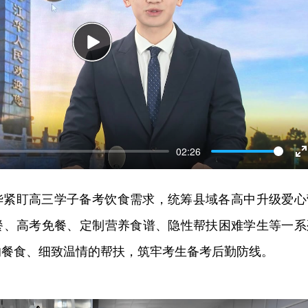
Play
02:26
E
f
华紧盯高三学子备考饮食需求，统筹县域各高中升级爱心
餐、高考免餐、定制营养食谱、隐性帮扶困难学生等一系
的餐食、细致温情的帮扶，筑牢考生备考后勤防线。