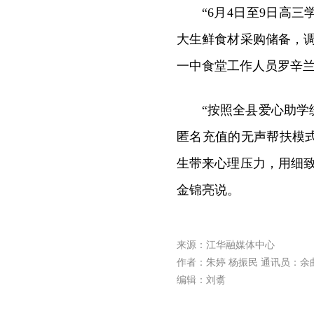
“6月4日至9日高
大生鲜食材采购储备，
一中食堂工作人员罗辛
“按照全县爱心助
匿名充值的无声帮扶模
生带来心理压力，用细
金锦亮说。
来源：江华融媒体中心
作者：朱婷 杨振民 通讯员：余
编辑：刘翥