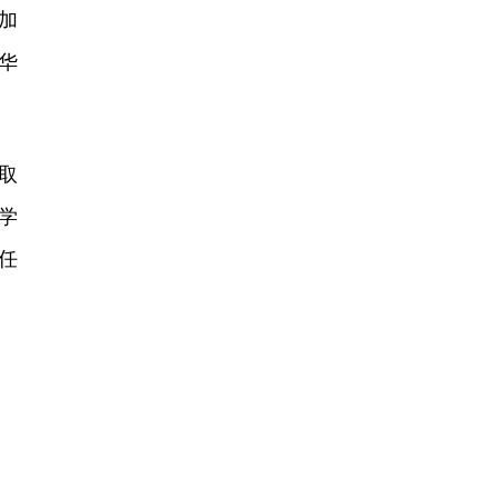
加
华
取
学
任