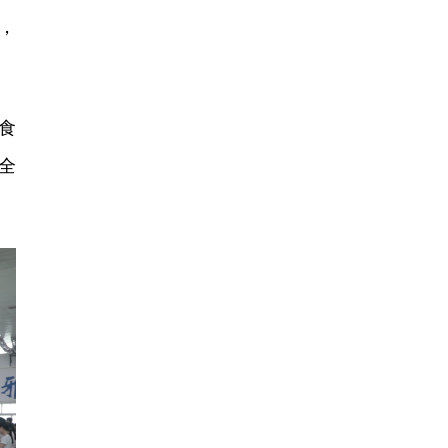
，
食
全