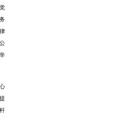
党
务
律
公
辛
心
提
杆