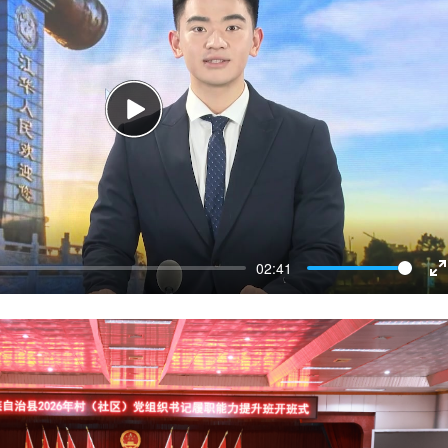
Play
02:41
E
f