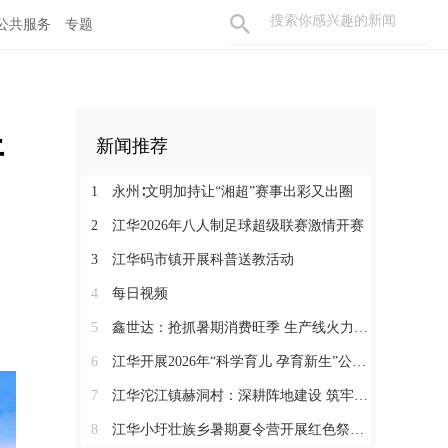
公共服务
专题
开
新闻推荐
1
永州∶文明加持让“湘超”赛事出彩又出圈
2
江华2026年八人制足球超级联赛激情开赛
3
江华码市镇开展科普送教活动
4
每日视频
5
鑫世达：抢抓暑期消费旺季 生产线火力全开
6
江华开展2026年“科学育儿 孕育新生”公益活动
7
江华沱江镇赫洞村：深耕阵地建设 筑牢党建根基
8
江华小圩壮族乡暑期夏令营开展红色祭扫研学活动