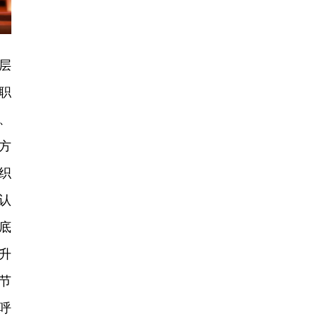
层
职
、
方
织
认
底
升
节
呼