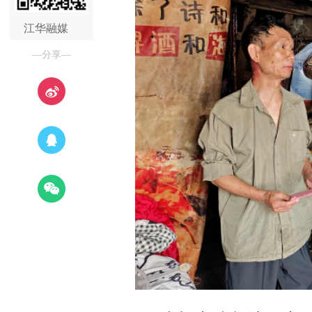
江华融媒
—分享—