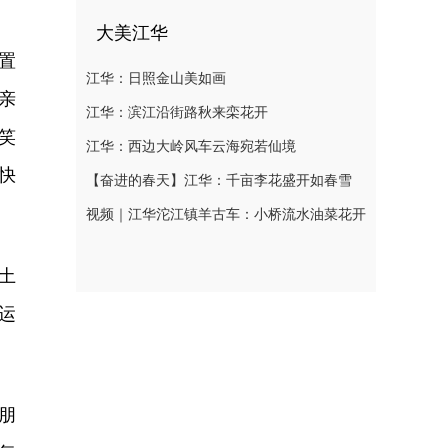
大美江华
置
江华：日照金山美如画
亲
江华：滨江沿街路秋来栾花开
笑
江华：西边大岭风车云海宛若仙境
快
【奋进的春天】江华：千亩李花盛开如春雪
视频｜江华沱江镇羊古车：小桥流水油菜花开
土
运
朋