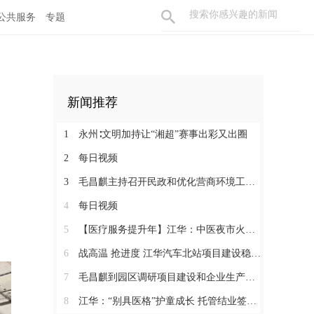
公共服务
专题
新闻推荐
1
永州∶文明加持让“湘超”赛事出彩又出圈
2
每日视频
3
毛昌麒主持召开民政和优化营商环境工作座谈会
4
每日视频
5
【医疗服务提升年】江华：中医夜市火爆火车站
6
战高温 抢进度 江华汽车北站项目建设稳步推进
7
毛昌麒到园区调研项目建设和企业生产情况
8
江华：“别具医格”护童成长 托管结业签约同行