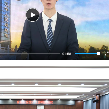
Play
01:58
E
f