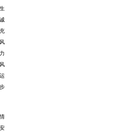
生
诚
充
风
力
风
运
步
情
安