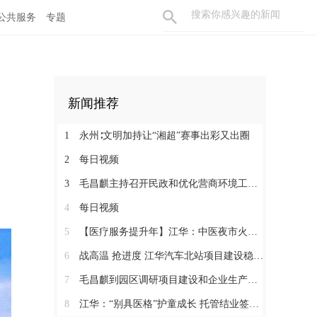
公共服务
专题
新闻推荐
1
永州∶文明加持让“湘超”赛事出彩又出圈
2
每日视频
3
毛昌麒主持召开民政和优化营商环境工作座谈会
4
每日视频
5
【医疗服务提升年】江华：中医夜市火爆火车站
6
战高温 抢进度 江华汽车北站项目建设稳步推进
7
毛昌麒到园区调研项目建设和企业生产情况
8
江华：“别具医格”护童成长 托管结业签约同行