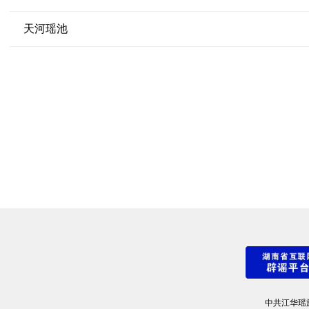
天河瑶池
中共江华瑶