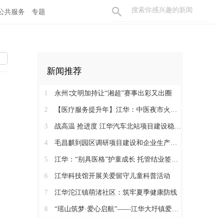
公共服务
专题
新闻推荐
1
永州∶文明加持让“湘超”赛事出彩又出圈
2
【医疗服务提升年】江华：中医夜市火爆火车站
3
战高温 抢进度 江华汽车北站项目建设稳步推进
4
毛昌麒到园区调研项目建设和企业生产情况
5
江华：“别具医格”护童成长 托管结业签约同行
6
江华科技馆开展关爱留守儿童科普活动
7
江华沱江镇萌渚社区：筑牢夏季健康防线
8
“瑶山筑梦·爱心启航”——江华大圩镇爱心助学捐赠仪式圆满举行