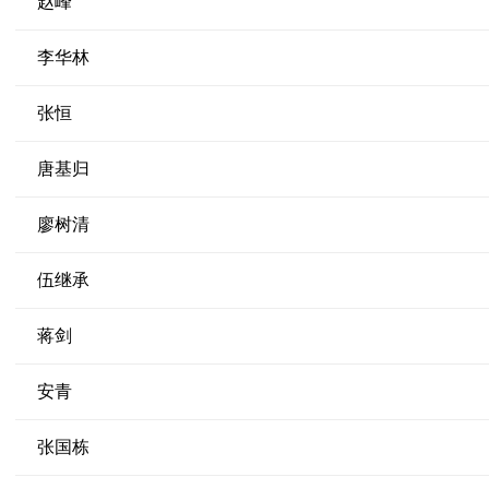
赵峰
李华林
张恒
唐基归
廖树清
伍继承
蒋剑
安青
张国栋