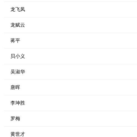
龙飞凤
龙赋云
蒋平
贝小义
吴淑华
唐晖
李坤胜
罗梅
黄世才