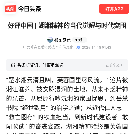
打开APP
好评中国 | 湖湘精神的当代觉醒与时代突围
祁东网信
关注
中共祁东县委网络安全和信息化委员会办公室官方账号
  2025-11-18 01:43
头条听资讯，时事尽掌握
去听全文
“楚水湘云清且幽，芙蓉国里尽风流。” 这片被
湘江滋养、被文脉浸润的土地，从来不乏精神
的光芒。从屈原行吟沅湘的家国忧思，到岳麓
书院 “经世致用” 的治学之道；从近代仁人志士
“救亡图存” 的铁血担当，到新时代建设者 “敢
闯敢试” 的奋进姿态，湖湘精神始终是芙蓉国