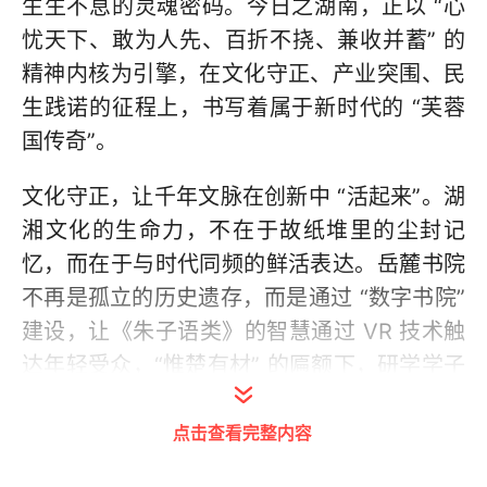
生生不息的灵魂密码。今日之湖南，正以 “心
忧天下、敢为人先、百折不挠、兼收并蓄” 的
精神内核为引擎，在文化守正、产业突围、民
生践诺的征程上，书写着属于新时代的 “芙蓉
国传奇”。
文化守正，让千年文脉在创新中 “活起来”。湖
湘文化的生命力，不在于故纸堆里的尘封记
忆，而在于与时代同频的鲜活表达。岳麓书院
不再是孤立的历史遗存，而是通过 “数字书院”
建设，让《朱子语类》的智慧通过 VR 技术触
达年轻受众，“惟楚有材” 的匾额下，研学学子
与古代先贤完成跨时空对话；湘绣、祁剧等非
点击查看完整内容
遗项目打破 “小众困境”，湘绣与时尚品牌跨界
推出高端服饰，祁剧改编现实题材剧目《十八