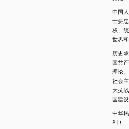
中国
士要
权、
世界和
历史
国共
理论、
社会
大抗
国建设
中华
利！