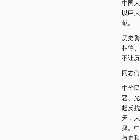
中国
以巨
献。
历史
相待
不让历
同志们
中华
恶、
起反
天，
择。
持走和