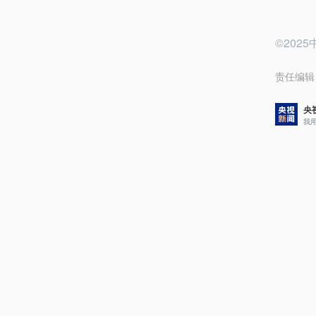
©20
责任编辑
央
我
评论
3
央
2
央