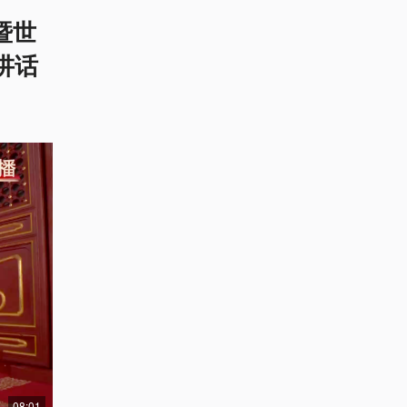
暨世
讲话
08:01