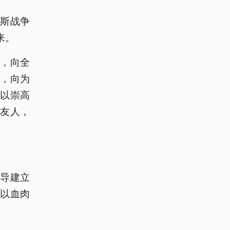
斯战争
来。
，向全
，向为
以崇高
友人，
！
导建立
以血肉
。