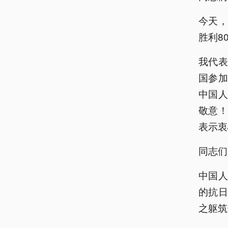
今天
胜利8
我代
国参
中国
敬意
表示衷
同志们
中国
的抗
之躯筑