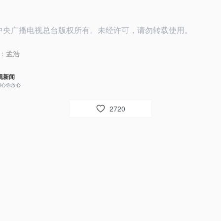
25中央广播电视总台版权所有。未经许可，请勿转载使用。
：
孟浩
视新闻
用心你放心
2720
432
视新闻网友11fiu0
祖国万岁
025年9月3日 01:16
回复
视新闻网友t012ns