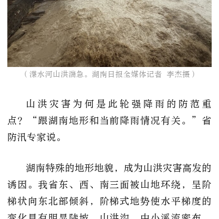
（渫水河山洪湍急。湖南日报全媒体记者 李杰摄）
山洪灾害为何是此轮强降雨的防范重
点？“跟湖南地形和当前降雨情况有关。”省
防汛专家说。
湖南特殊的地形地貌，成为山洪灾害高发的
诱因。我省东、西、南三面被山地环绕，呈阶
梯状向东北部倾斜，阶梯式地势使水平梯度的
变化具有明显陡坡，山洪沟、中小溪流密布，