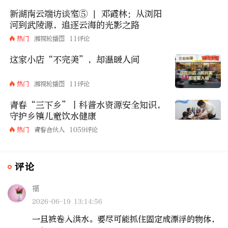
新湖南云端访谈室⑤ | 邓霞林：从浏阳
河到武陵源，追逐云海的光影之路
热门
湘视轮播图
11评论
这家小店“不完美”，却温暖人间
热门
湘视轮播图
11评论
青春“三下乡”丨科普水资源安全知识，
守护乡镇儿童饮水健康
热门
青春合伙人
1059评论
评论
福
2026-06-19 13:14:56
一旦被卷入洪水。要尽可能抓住固定成漂浮的物体，