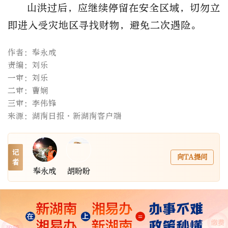
山洪过后，应继续停留在安全区域，切勿立
即进入受灾地区寻找财物，避免二次遇险。
作者：奉永成
责编：刘乐
一审：刘乐
二审：曹娴
三审：李伟锋
来源：湖南日报·新湖南客户端
记
向TA提问
者
奉永成
胡盼盼