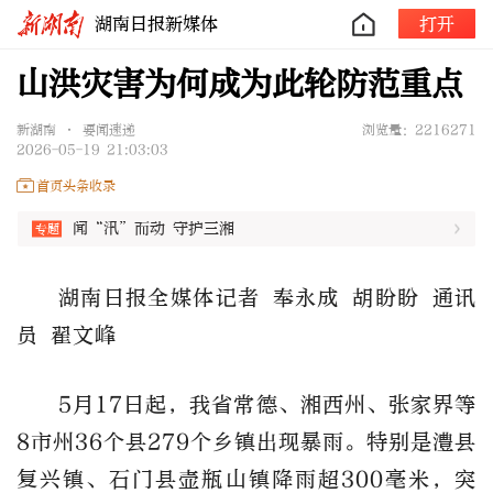
湖南日报新媒体
打开
山洪灾害为何成为此轮防范重点
新湖南 • 要闻速递
浏览量：2216271
2026-05-19 21:03:03
首页头条收录
闻“汛”而动 守护三湘
湖南日报全媒体记者 奉永成 胡盼盼 通讯
员 翟文峰
5月17日起，我省常德、湘西州、张家界等
8市州36个县279个乡镇出现暴雨。特别是澧县
复兴镇、石门县壶瓶山镇降雨超300毫米，突