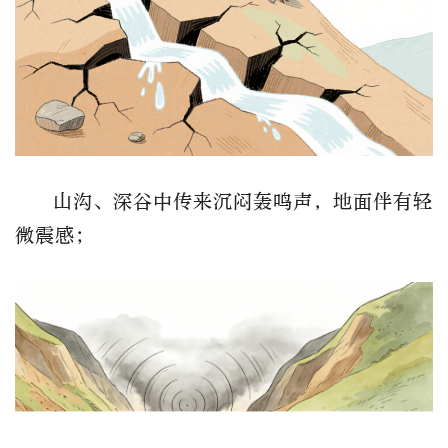
山沟、深谷中传来沉闷轰鸣声，地面伴有轻
微震感；