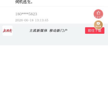
伺机逃生。
180****5823
1215
2026-06-18 13:13:45
面对问题，集思广益
青青子矜
2026-06-01 14:29:19
希望每一位身处山洪危险区的朋友，都能把应急演练
当成救命演习，记牢撤离路线和预警信号。也向一线
防汛人员致敬，愿所有人都平安。
罒语巜丨
2026-05-31 16:31:15
地形+泼水式暴雨双重叠加，山洪不讲武德只讲秒级
\"提前转、果断转、彻底转\"这九个字，比事后抢险
少花一万个字。宁可十防九空，别赌那条命。🫡